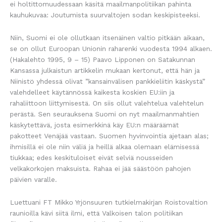
ei holtittomuudessaan käsitä maailmanpolitiikan pahinta
kauhukuvaa: Joutumista suurvaltojen sodan keskipisteeksi.
Niin, Suomi ei ole ollutkaan itsenäinen valtio pitkään aikaan,
se on ollut Euroopan Unionin raharenki vuodesta 1994 alkaen.
(Hakalehto 1995, 9 – 15) Paavo Lipponen on Satakunnan
Kansassa julkaistun artikkelin mukaan kertonut, että hän ja
Niinistö yhdessä olivat ”kansainvälisen pankkieliitin käskystä”
valehdelleet käytännössä kaikesta koskien EU:iin ja
rahaliittoon liittymisestä. On siis ollut valehtelua valehtelun
perästä. Sen seurauksena Suomi on nyt maailmanmahtien
käskytettävä, josta esimerkkinä käy EU:n määräämät
pakotteet Venäjää vastaan. Suomen hyvinvointia ajetaan alas;
ihmisillä ei ole niin väliä ja heillä alkaa olemaan elämisessä
tiukkaa; edes keskituloiset eivät selviä nousseiden
velkakorkojen maksuista. Rahaa ei jää säästöön pahojen
päivien varalle.
Luettuani FT Mikko Yrjönsuuren tutkielmakirjan Roistovaltion
raunioilla kävi siitä ilmi, että Valkoisen talon politiikan