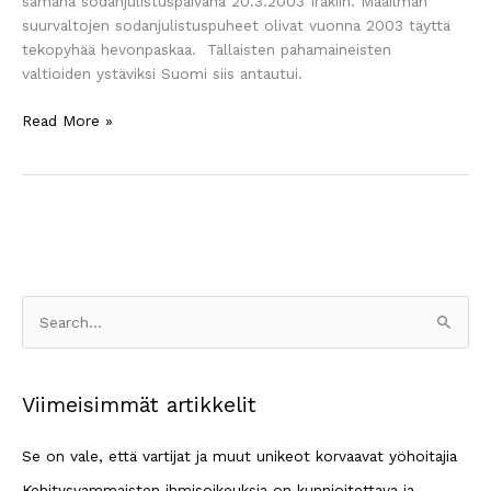
samana sodanjulistuspäivänä 20.3.2003 Irakiin. Maailman
suurvaltojen sodanjulistuspuheet olivat vuonna 2003 täyttä
tekopyhää hevonpaskaa. Tällaisten pahamaineisten
valtioiden ystäviksi Suomi siis antautui.
Read More »
S
e
a
Viimeisimmät artikkelit
r
c
Se on vale, että vartijat ja muut unikeot korvaavat yöhoitajia
h
Kehitysvammaisten ihmisoikeuksia on kunnioitettava ja