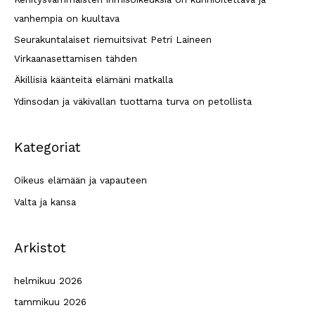
f
vanhempia on kuultava
o
Seurakuntalaiset riemuitsivat Petri Laineen
r
Virkaanasettamisen tähden
:
Äkillisiä käänteitä elämäni matkalla
Ydinsodan ja väkivallan tuottama turva on petollista
Kategoriat
Oikeus elämään ja vapauteen
Valta ja kansa
Arkistot
helmikuu 2026
tammikuu 2026