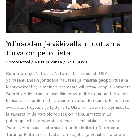
Ydinsodan ja väkivallan tuottama
turva on petollista
Kommentoi
/
Valta ja kansa
/
24.8.2023
Suomi on nyt Natossa. Natomaat, erikoisesti USA
ydinaseallianssin johdossa hallitsee ja määrää geopoliittisella
kiristysotteella; viimeinen päämäärä oli ottaa koppi Suomesta.
Suomi vietiin ilman kansanäänestystä, ilman rauhantahtoisen
kansanosan kuulemista sotaisten valtioiden leiriin. Kansalaiset
ovat olleet syvästi järkyttyneitä Ukrainan sotaan liittymisestä
ja tavasta millä valtiojohdosta on häikäilemättömillä
puheenparsilla provosoitu Venäjää, venäläisiä ja erityisesti
Putinia. Yhdeksän diplomaattia on karkoitettu Suomesta.
Turun ja Pietarin lähetystöt on suljettu ja venäläisillä ei ole