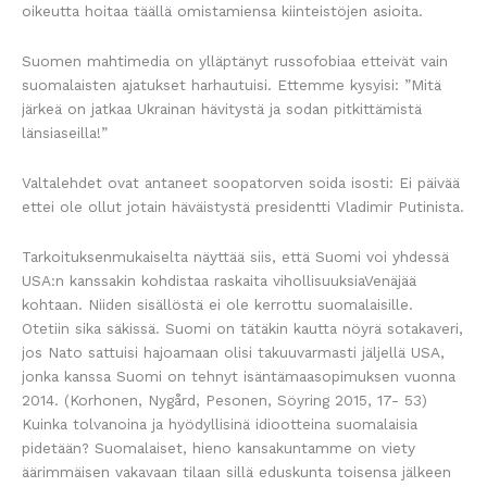
oikeutta hoitaa täällä omistamiensa kiinteistöjen asioita.
Suomen mahtimedia on ylläptänyt russofobiaa etteivät vain
suomalaisten ajatukset harhautuisi. Ettemme kysyisi: ”Mitä
järkeä on jatkaa Ukrainan hävitystä ja sodan pitkittämistä
länsiaseilla!”
Valtalehdet ovat antaneet soopatorven soida isosti: Ei päivää
ettei ole ollut jotain häväistystä presidentti Vladimir Putinista.
Tarkoituksenmukaiselta näyttää siis, että Suomi voi yhdessä
USA:n kanssakin kohdistaa raskaita vihollisuuksiaVenäjää
kohtaan. Niiden sisällöstä ei ole kerrottu suomalaisille.
Otetiin sika säkissä. Suomi on tätäkin kautta nöyrä sotakaveri,
jos Nato sattuisi hajoamaan olisi takuuvarmasti jäljellä USA,
jonka kanssa Suomi on tehnyt isäntämaasopimuksen vuonna
2014. (Korhonen, Nygård, Pesonen, Söyring 2015, 17- 53)
Kuinka tolvanoina ja hyödyllisinä idiootteina suomalaisia
pidetään? Suomalaiset, hieno kansakuntamme on viety
äärimmäisen vakavaan tilaan sillä eduskunta toisensa jälkeen