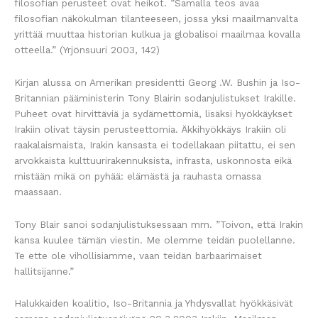
filosofian perusteet ovat heikot. ”Samalla teos avaa
filosofian näkökulman tilanteeseen, jossa yksi maailmanvalta
yrittää muuttaa historian kulkua ja globalisoi maailmaa kovalla
otteella.” (Yrjönsuuri 2003, 142)
Kirjan alussa on Amerikan presidentti Georg .W. Bushin ja Iso-
Britannian pääministerin Tony Blairin sodanjulistukset Irakille.
Puheet ovat hirvittäviä ja sydämettömiä, lisäksi hyökkäykset
Irakiin olivat täysin perusteettomia. Äkkihyökkäys Irakiin oli
raakalaismaista, Irakin kansasta ei todellakaan piitattu, ei sen
arvokkaista kulttuurirakennuksista, infrasta, uskonnosta eikä
mistään mikä on pyhää: elämästä ja rauhasta omassa
maassaan.
Tony Blair sanoi sodanjulistuksessaan mm. ”Toivon, että Irakin
kansa kuulee tämän viestin. Me olemme teidän puolellanne.
Te ette ole vihollisiamme, vaan teidän barbaarimaiset
hallitsijanne.”
Halukkaiden koalitio, Iso-Britannia ja Yhdysvallat hyökkäsivät