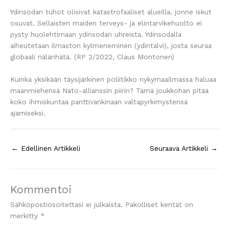
Ydinsodan tuhot olisivat katastrofaaliset alueilla, jonne iskut
osuvat. Sellaisten maiden terveys- ja elintarvikehuolto ei
pysty huolehtimaan ydinsodan uhreista. Ydinsodalla
aiheutetaan ilmaston kylmeneminen (ydintalvi), josta seuraa
globaali nälänhätä. (RP 2/2022, Claus Montonen)
Kuinka yksikään täysijärkinen poliitikko nykymaailmassa haluaa
maanmiehensä Nato-allianssin piirin? Tämä joukkohan pitää
koko ihmiskuntaa panttivankinaan valtapyrkimystensä
ajamiseksi.
←
Edellinen Artikkeli
Seuraava Artikkeli
→
Kommentoi
Sähköpostiosoitettasi ei julkaista.
Pakolliset kentät on
merkitty
*