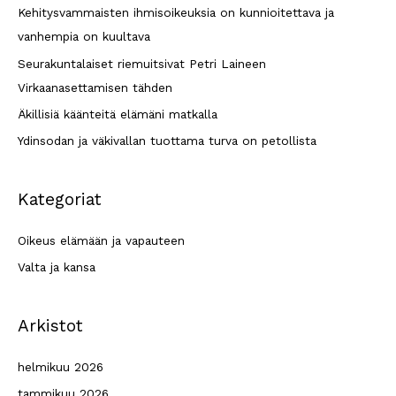
h
Kehitysvammaisten ihmisoikeuksia on kunnioitettava ja
f
vanhempia on kuultava
o
Seurakuntalaiset riemuitsivat Petri Laineen
r
Virkaanasettamisen tähden
:
Äkillisiä käänteitä elämäni matkalla
Ydinsodan ja väkivallan tuottama turva on petollista
Kategoriat
Oikeus elämään ja vapauteen
Valta ja kansa
Arkistot
helmikuu 2026
tammikuu 2026