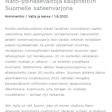
Nato-ydinasevaltoja kaupiteltiin
Suomelle sateenvarjona
Kommentoi
/
Valta ja kansa
/
1.8.2022
Kuinka uneliaisuudessa elävät tavalliset suomalaiset saatiin
uskoteltua Nato-jäsenyyteen ryntäämisessä? Vakuuteltiin
ainakin sateenvarjosuojasta sille varalle, etteivät venäläiset
pääsisi hyökkäämään tai peräti valtaamaan Suomea.
Venäläisten toimenpiteiden keskittäminen Suomen rajan
läheisyyteen nyt heinäkuussä -22 on kuitenkin venäläisen
median mukaan jo alkanut – se enteilee yöpakkasia
Suomelle. Maittemme välinen Naapuruussopimus on
allekirjoitettu tasan 30-vuotta sitten. Suomen jättämä Naton
jäsenhakemus toukokuussa 2022 nähdään Venäjällä
kansainvälisesti ratifioidun sopimuksen yksipuolisena
rikkomisena. Sopimusta, jota Venäjän on osaltaan
noudattanut – aiotaan nyt tarkastaa.
Niin, kyllä se olit Suomi, joka oli ennen virallista Nato-
allianssiin kuulumista osallistunut Ukrainan sotaan; ja yhdessä