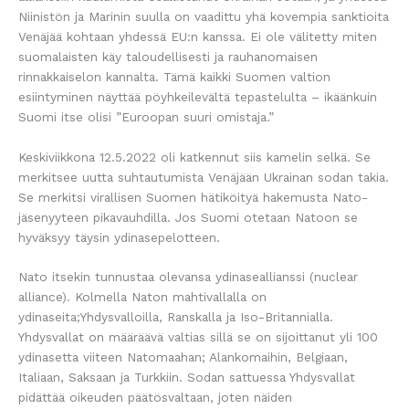
Niinistön ja Marinin suulla on vaadittu yhä kovempia sanktioita
Venäjää kohtaan yhdessä EU:n kanssa. Ei ole välitetty miten
suomalaisten käy taloudellisesti ja rauhanomaisen
rinnakkaiselon kannalta. Tämä kaikki Suomen valtion
esiintyminen näyttää pöyhkeilevältä tepastelulta – ikäänkuin
Suomi itse olisi ”Euroopan suuri omistaja.”
Keskiviikkona 12.5.2022 oli katkennut siis kamelin selkä. Se
merkitsee uutta suhtautumista Venäjään Ukrainan sodan takia.
Se merkitsi virallisen Suomen hätiköityä hakemusta Nato-
jäsenyyteen pikavauhdilla. Jos Suomi otetaan Natoon se
hyväksyy täysin ydinasepelotteen.
Nato itsekin tunnustaa olevansa ydinaseallianssi (nuclear
alliance). Kolmella Naton mahtivallalla on
ydinaseita;Yhdysvalloilla, Ranskalla ja Iso-Britannialla.
Yhdysvallat on määräävä valtias sillä se on sijoittanut yli 100
ydinasetta viiteen Natomaahan; Alankomaihin, Belgiaan,
Italiaan, Saksaan ja Turkkiin. Sodan sattuessa Yhdysvallat
pidättää oikeuden päätösvaltaan, joten näiden