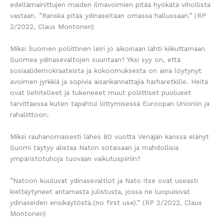
edellämainittujen maiden ilmavoimien pitää hyökätä vihollista
vastaan. ”Ranska pitää ydinaseitaan omassa hallussaan.” (RP
2/2022, Claus Montonen)
Miksi Suomen poliittinen leiri jo aikoinaan lähti kiikuttamaan
Suomea ydinasevaltojen suuntaan? Yksi syy on, että
sosiaalidemokraateista ja kokoomuksesta on aina löytynyt
avoimen jyrkkiä ja sopivia aisankannattajia harharetkille. Heitä
ovat liehitelleet ja tukeneeet muut poliittiset puolueet
tarvittaessa kuten tapahtui liittymisessä Euroopan Unioniin ja
rahaliittoon.
Miksi rauhanomaisesti lähes 80 vuotta Venäjän kanssa elänyt
Suomi täytyy alistaa Naton sotaisaan ja mahdollisia
ympäristötuhoja tuovaan vaikutuspiiriin?
”Natoon kuuluvat ydinasevaltiot ja Nato itse ovat useasti
kieltäytyneet antamasta julistusta, jossa ne luopuisivat
ydinaseiden ensikäytöstä.(no first use).” (RP 2/2022, Claus
Montonen)