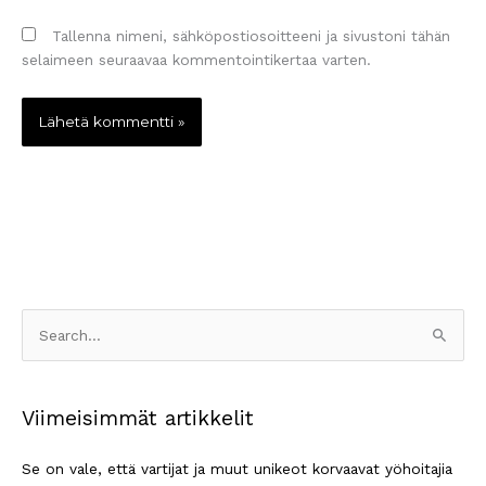
Tallenna nimeni, sähköpostiosoitteeni ja sivustoni tähän
selaimeen seuraavaa kommentointikertaa varten.
S
e
a
Viimeisimmät artikkelit
r
c
Se on vale, että vartijat ja muut unikeot korvaavat yöhoitajia