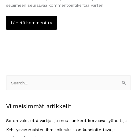
selaimeen seuraavaa kommentointikertaa varten.
S
e
a
Viimeisimmät artikkelit
r
c
Se on vale, että vartijat ja muut unikeot korvaavat yöhoitajia
h
Kehitysvammaisten ihmisoikeuksia on kunnioitettava ja
f