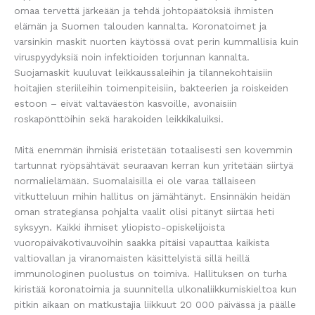
omaa tervettä järkeään ja tehdä johtopäätöksiä ihmisten
elämän ja Suomen talouden kannalta. Koronatoimet ja
varsinkin maskit nuorten käytössä ovat perin kummallisia kuin
viruspyydyksiä noin infektioiden torjunnan kannalta.
Suojamaskit kuuluvat leikkaussaleihin ja tilannekohtaisiin
hoitajien steriileihin toimenpiteisiin, bakteerien ja roiskeiden
estoon – eivät valtaväestön kasvoille, avonaisiin
roskapönttöihin sekä harakoiden leikkikaluiksi.
Mitä enemmän ihmisiä eristetään totaalisesti sen kovemmin
tartunnat ryöpsähtävät seuraavan kerran kun yritetään siirtyä
normalielämään. Suomalaisilla ei ole varaa tällaiseen
vitkutteluun mihin hallitus on jämähtänyt. Ensinnäkin heidän
oman strategiansa pohjalta vaalit olisi pitänyt siirtää heti
syksyyn. Kaikki ihmiset yliopisto-opiskelijoista
vuoropäiväkotivauvoihin saakka pitäisi vapauttaa kaikista
valtiovallan ja viranomaisten käsittelyistä sillä heillä
immunologinen puolustus on toimiva. Hallituksen on turha
kiristää koronatoimia ja suunnitella ulkonaliikkumiskieltoa kun
pitkin aikaan on matkustajia liikkuut 20 000 päivässä ja päälle