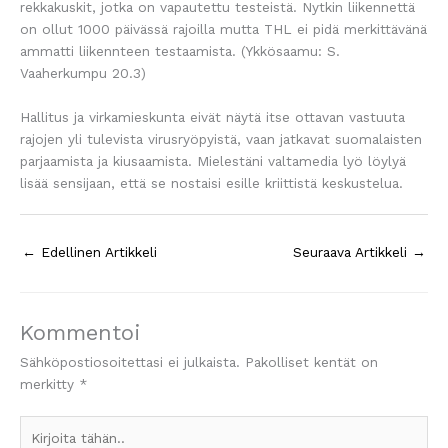
rekkakuskit, jotka on vapautettu testeistä. Nytkin liikennettä
on ollut 1000 päivässä rajoilla mutta THL ei pidä merkittävänä
ammatti liikennteen testaamista. (Ykkösaamu: S.
Vaaherkumpu 20.3)
Hallitus ja virkamieskunta eivät näytä itse ottavan vastuuta
rajojen yli tulevista virusryöpyistä, vaan jatkavat suomalaisten
parjaamista ja kiusaamista. Mielestäni valtamedia lyö löylyä
lisää sensijaan, että se nostaisi esille kriittistä keskustelua.
←
Edellinen Artikkeli
Seuraava Artikkeli
→
Kommentoi
Sähköpostiosoitettasi ei julkaista.
Pakolliset kentät on
merkitty
*
Kirjoita
tähän..