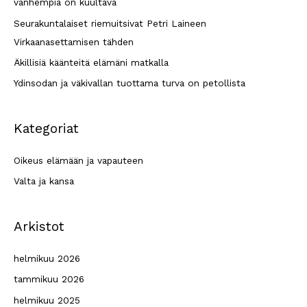
vanhempia on kuultava
o
Seurakuntalaiset riemuitsivat Petri Laineen
r
Virkaanasettamisen tähden
:
Äkillisiä käänteitä elämäni matkalla
Ydinsodan ja väkivallan tuottama turva on petollista
Kategoriat
Oikeus elämään ja vapauteen
Valta ja kansa
Arkistot
helmikuu 2026
tammikuu 2026
helmikuu 2025