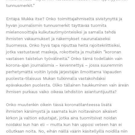
tunnusmerkit.”
Entäpä Mukka itse? Onko toimittajaihmiseltä sivistynyttä ja
hyvän journalismin tunnusmerkit täyttävää tuomita
mielenosoittajia kulkutautimyönteisiksi ja samalla tehdä
ihmisten vakaumukset ja näkemykset naurunalaiseksi
Suomessa. Onko hyvä tapa niputtaa heitä rajoitekriittisiksi,
jotka vastustavat maskeja, rokotteita ja muitakin ”koronan
vastaisen taistelun työvälineitä.” Onko tämä todellakin vain
korona-ajan journalismia – kevennettyä – jossa suuremmin
perhetymättä voitiin lyödä järjestäjän ilmoittama Vapauden
puolesta-tilaisuus Mukan tulkinnalla vastakohdaksi
epävakauden puolesta. Oliko tällainen haukkuminen vain äreän
ihmisen purkaus vaiko oikeaa lehdistön asiantuntijuutta?
Onko muutenkin oikein tässä koronatilanteessa lisätä
ihmisten kärsimystä ja saarnata kuin noitavainon aikaiset
kirkon ja valtion edustajat, jotka aina tuomitsivat noidan
noidaksi kun hän eli – mutta kun hän upposi veteen hän ei
ollutkaan noita. No, eihän näillä väärin käsitellyillä noidilla niin