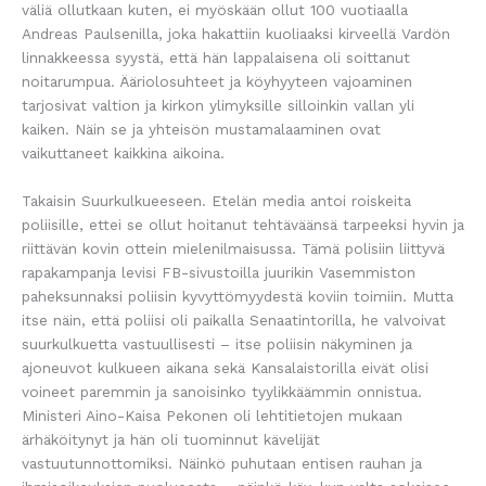
väliä ollutkaan kuten, ei myöskään ollut 100 vuotiaalla
Andreas Paulsenilla, joka hakattiin kuoliaaksi kirveellä Vardön
linnakkeessa syystä, että hän lappalaisena oli soittanut
noitarumpua. Ääriolosuhteet ja köyhyyteen vajoaminen
tarjosivat valtion ja kirkon ylimyksille silloinkin vallan yli
kaiken. Näin se ja yhteisön mustamalaaminen ovat
vaikuttaneet kaikkina aikoina.
Takaisin Suurkulkueeseen. Etelän media antoi roiskeita
poliisille, ettei se ollut hoitanut tehtäväänsä tarpeeksi hyvin ja
riittävän kovin ottein mielenilmaisussa. Tämä polisiin liittyvä
rapakampanja levisi FB-sivustoilla juurikin Vasemmiston
paheksunnaksi poliisin kyvyttömyydestä koviin toimiin. Mutta
itse näin, että poliisi oli paikalla Senaatintorilla, he valvoivat
suurkulkuetta vastuullisesti – itse poliisin näkyminen ja
ajoneuvot kulkueen aikana sekä Kansalaistorilla eivät olisi
voineet paremmin ja sanoisinko tyylikkäämmin onnistua.
Ministeri Aino-Kaisa Pekonen oli lehtitietojen mukaan
ärhäköitynyt ja hän oli tuominnut kävelijät
vastuutunnottomiksi. Näinkö puhutaan entisen rauhan ja