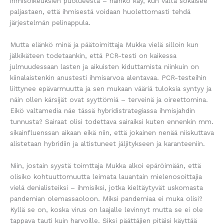
ihmisoikeuksien puolueesta – näinkö käy, kun valta sokaisee
paljastaen, että ihmisestä voidaan huolettomasti tehdä
järjestelmän pelinappula.
Mutta elänkö minä ja päätoimittaja Mukka vielä silloin kun
jälkikäteen todetaankin, että PCR-testi on kaikessa
julmuudessaan lasten ja aikuisten kiduttamista niinkuin on
kiinalaistenkin anustesti ihmisarvoa alentavaa. PCR-testeihin
liittynee epävarmuutta ja sen mukaan vääriä tuloksia syntyy ja
näin ollen kärsijät ovat syyttömiä – terveinä ja oireettomina.
Eikö valtamedia näe tässä hybridistrategiassa ihmisjahdin
tunnusta? Sairaat olisi todettava sairaiksi kuten ennenkin mm.
sikainfluenssan aikaan eikä niin, että jokainen nenää niiskuttava
alistetaan hybridiin ja altistuneet jäljitykseen ja karanteeniin.
Niin, jostain syystä toimttaja Mukka alkoi epäröimään, että
olisiko kohtuuttomuutta leimata lauantain mielenosoittajia
vielä denialisteiksi – ihmisiksi, jotka kieltäytyvät uskomasta
pandemian olemassaoloon. Miksi pandemiaa ei muka olisi?
Kyllä se on, koska virus on laajalle levinnyt mutta se ei ole
tappava tauti kuin harvoille. Siksi päättäjien pitäisi käyttää