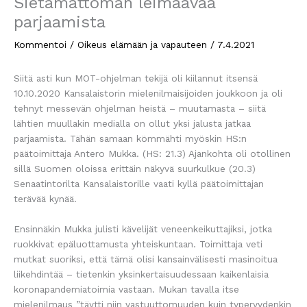
Sietämättömän leimaavaa
parjaamista
Kommentoi
/
Oikeus elämään ja vapauteen
/
7.4.2021
Siitä asti kun MOT-ohjelman tekijä oli kiilannut itsensä
10.10.2020 Kansalaistorin mielenilmaisijoiden joukkoon ja oli
tehnyt messevän ohjelman heistä – muutamasta – siitä
lähtien muullakin medialla on ollut yksi jalusta jatkaa
parjaamista. Tähän samaan kömmähti myöskin HS:n
päätoimittaja Antero Mukka. (HS: 21.3) Ajankohta oli otollinen
sillä Suomen oloissa erittäin näkyvä suurkulkue (20.3)
Senaatintorilta Kansalaistorille vaati kyllä päätoimittajan
terävää kynää.
Ensinnäkin Mukka julisti kävelijät veneenkeikuttajiksi, jotka
ruokkivat epäluottamusta yhteiskuntaan. Toimittaja veti
mutkat suoriksi, että tämä olisi kansainvälisesti masinoitua
liikehdintää – tietenkin yksinkertaisuudessaan kaikenlaisia
koronapandemiatoimia vastaan. Mukan tavalla itse
mielenilmaus ”täytti niin vastuuttomuuden kuin typeryydenkin